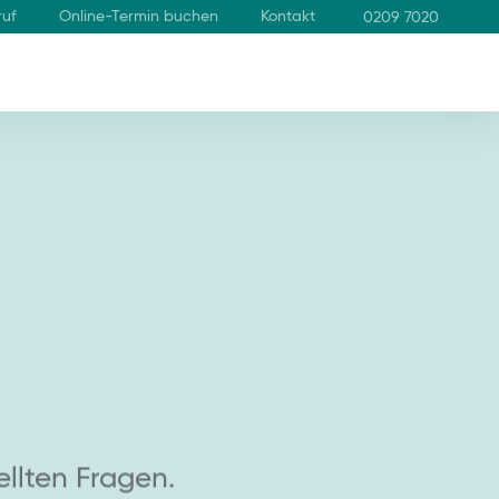
ruf
Online-Termin buchen
Kontakt
0209 7020
n
ellten Fragen.